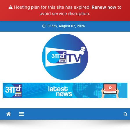
⚠️ Hosting plan for this site has expired.
Renew now
to
avoid service disruption.
Skip
Friday, August 07, 2026
to
content
Arya TV