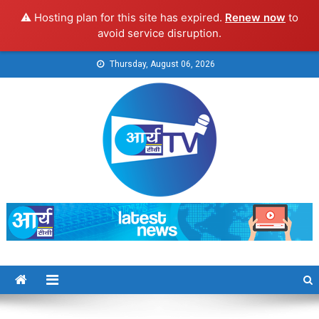
⚠️ Hosting plan for this site has expired.
Renew now
to
avoid service disruption.
Skip
Thursday, August 06, 2026
to
content
Arya TV