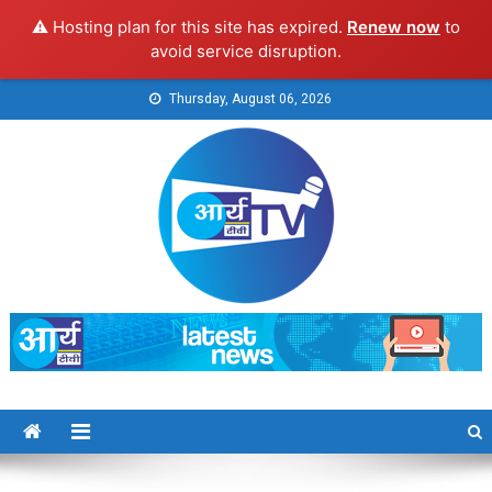
⚠️ Hosting plan for this site has expired.
Renew now
to
avoid service disruption.
Skip
Thursday, August 06, 2026
to
content
Arya TV