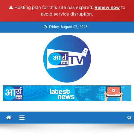
⚠️ Hosting plan for this site has expired.
Renew now
to
avoid service disruption.
Skip
Friday, August 07, 2026
to
content
Arya TV