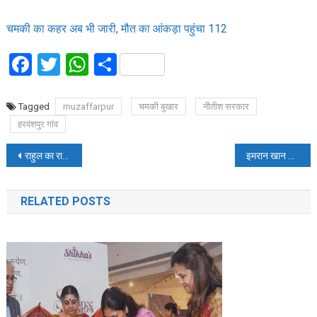
चमकी का कहर अब भी जारी, मौत का आंकड़ा पहुंचा 112
Facebook
Twitter
WhatsApp
Share
Tagged
muzaffarpur
चमकी बुखार
नीतीश सरकार
हरवंशपुर गांव
Post
राहुल का राजनीतिक सफर, पीएम मोदी ने भी कहा हैप्पी बर्थडे
इमरान खान को PM मोदी का दो टूक जवाब, आतंक के साथ नहीं बनेगी बात
navigation
RELATED POSTS