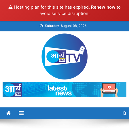
⚠️ Hosting plan for this site has expired.
Renew now
to
avoid service disruption.
Skip
Saturday, August 08, 2026
to
content
Arya TV