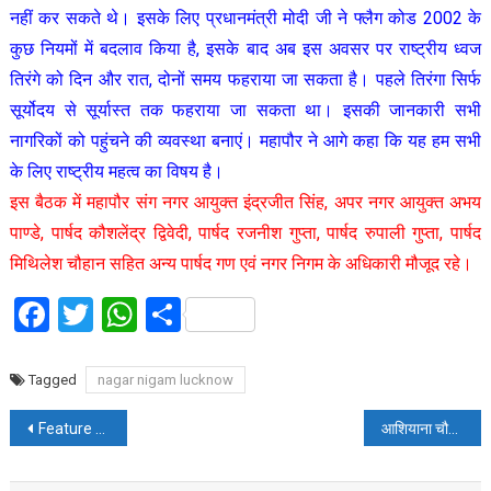
नहीं कर सकते थे। इसके लिए प्रधानमंत्री मोदी जी ने फ्लैग कोड 2002 के
कुछ नियमों में बदलाव किया है, इसके बाद अब इस अवसर पर राष्ट्रीय ध्वज
तिरंगे को दिन और रात, दोनों समय फहराया जा सकता है। पहले तिरंगा सिर्फ
सूर्योदय से सूर्यास्त तक फहराया जा सकता था। इसकी जानकारी सभी
नागरिकों को पहुंचने की व्यवस्था बनाएं। महापौर ने आगे कहा कि यह हम सभी
के लिए राष्ट्रीय महत्व का विषय है।
इस बैठक में महापौर संग नगर आयुक्त इंद्रजीत सिंह, अपर नगर आयुक्त अभय
पाण्डे, पार्षद कौशलेंद्र द्विवेदी, पार्षद रजनीश गुप्ता, पार्षद रुपाली गुप्ता, पार्षद
मिथिलेश चौहान सहित अन्य पार्षद गण एवं नगर निगम के अधिकारी मौजूद रहे।
Facebook
Twitter
WhatsApp
Share
Tagged
nagar nigam lucknow
Post
Feature Update: Twitter पर मिलेगा इंस्टाग्राम का मजा, आ रहा है ऐसा फीचर यूजर्स की हो जाएगी मौज
आशियाना चौराहे का नामकरण हुआ, स्व. श्री ओ.पी.अहूजा के नाम से जाना जायेगा
navigation