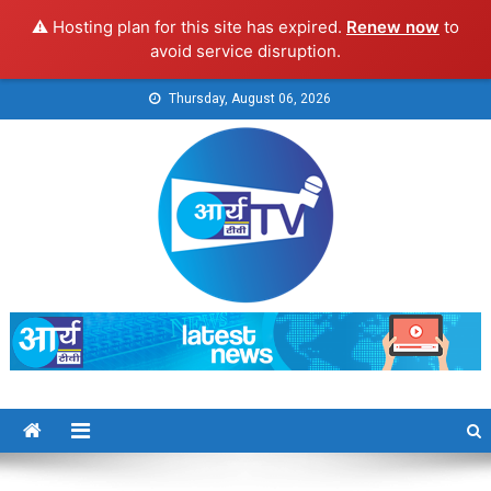
⚠️ Hosting plan for this site has expired.
Renew now
to
avoid service disruption.
Skip
Thursday, August 06, 2026
to
content
Arya TV