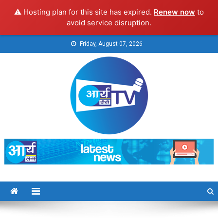
⚠️ Hosting plan for this site has expired.
Renew now
to
avoid service disruption.
Skip
Friday, August 07, 2026
to
content
Arya TV