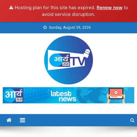
⚠️ Hosting plan for this site has expired.
Renew now
to
avoid service disruption.
Skip
Sunday, August 09, 2026
to
content
Arya TV