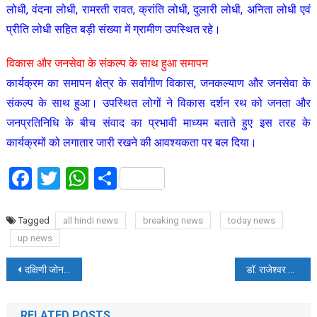
लोधी, वंदना लोधी, रामरती रावत, क्रांति लोधी, दुलारी लोधी, अनिता लोधी एवं
प्रीति लोधी सहित बड़ी संख्या में ग्रामीण उपस्थित रहे।
विकास और जनसेवा के संकल्प के साथ हुआ समापन
कार्यक्रम का समापन क्षेत्र के सर्वांगीण विकास, जनकल्याण और जनसेवा के
संकल्प के साथ हुआ। उपस्थित लोगों ने विकास दर्शन रथ को जनता और
जनप्रतिनिधि के बीच संवाद का प्रभावी माध्यम बताते हुए इस तरह के
कार्यक्रमों को लगातार जारी रखने की आवश्यकता पर बल दिया।
Facebook
Twitter
WhatsApp
Share
Tagged
all hindi news
breaking news
today news
up news
Post
दक्षिणी जोन में उत्कृष्ट पुलिसिंग को मिला सम्मान, ‘कॉप ऑफ द मन्थ’ बने प्रद्युम्न कुमार सिंह
डॉ. राजेश्वर सिंह की पहल से खेलों को मिल रहा नया मंच, क्रिकेट प्रतियोगिता में उभर रही नई प्रतिभाएं
navigation
RELATED POSTS