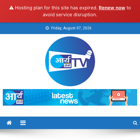
⚠️ Hosting plan for this site has expired.
Renew now
to
avoid service disruption.
Skip
Friday, August 07, 2026
to
content
Arya TV