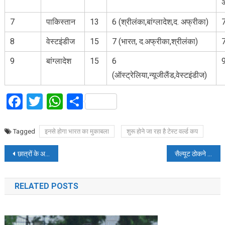
अ
7
पाकिस्तान
13
6 (श्रीलंका,बांग्लादेश,द. अफ्रीका)
7
8
वेस्टइंडीज
15
7 (भारत, द.अफ्रीका,श्रीलंका)
7
9
बांग्लादेश
15
6
9
(ऑस्ट्रेलिया,न्यूजीलैंड,वेस्टइंडीज)
Facebook
Twitter
WhatsApp
Share
Tagged
इनसे होगा भारत का मुकाबला
शुरू होने जा रहा है टेस्ट वर्ल्ड कप
Post
छात्रों के अटेंडेंस को लेकर सीबीएसई हुआ सख्त
सैल्यूट ठोकने वाले बॉलर ने दिया माही के देशप्रेम पर बड़ा बयान
navigation
RELATED POSTS