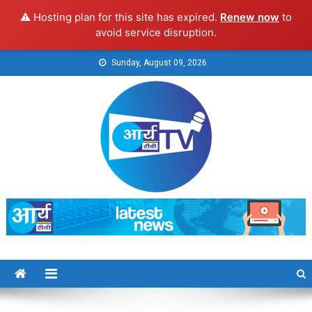
⚠️ Hosting plan for this site has expired.
Renew now
to
avoid service disruption.
Skip
Sunday, August 09, 2026
to
content
Arya TV