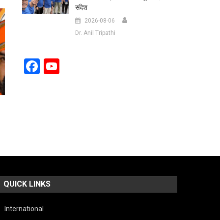
संदेश
2026-08-06
Dr. Anil Tripathi
Facebook
YouTube
Channel
QUICK LINKS
International