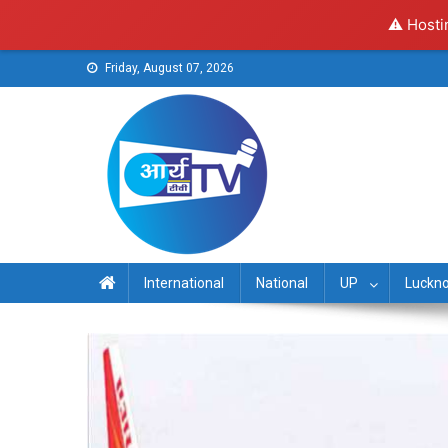
⚠️ Hosti
Skip
Friday, August 07, 2026
to
content
Arya TV
International
National
UP
Luckn