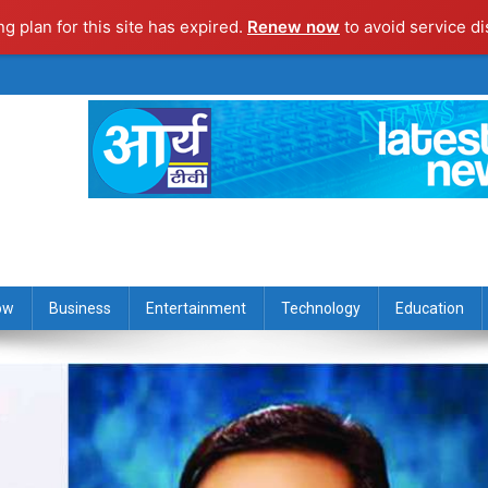
ng plan for this site has expired.
Renew now
to avoid service di
ow
Business
Entertainment
Technology
Education