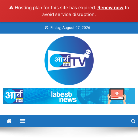
⚠️ Hosting plan for this site has expired.
Renew now
to
avoid service disruption.
Skip
Friday, August 07, 2026
to
content
Arya TV