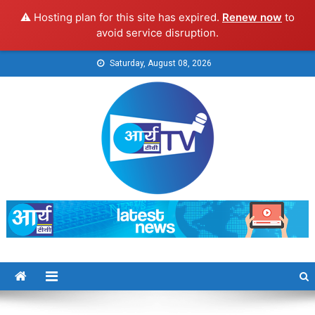
⚠️ Hosting plan for this site has expired.
Renew now
to
avoid service disruption.
Skip
Saturday, August 08, 2026
to
content
Arya TV