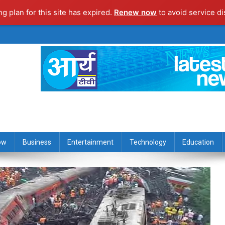
ng plan for this site has expired.
Renew now
to avoid service di
ow
Business
Entertainment
Technology
Education