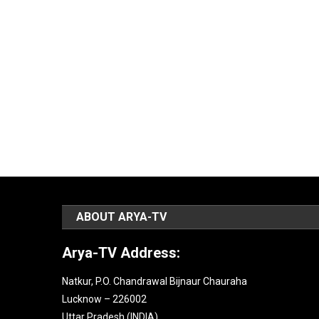
ABOUT ARYA-TV
Arya-TV Address:
Natkur, P.O. Chandrawal Bijnaur Chauraha
Lucknow – 226002
Uttar Pradesh (INDIA).