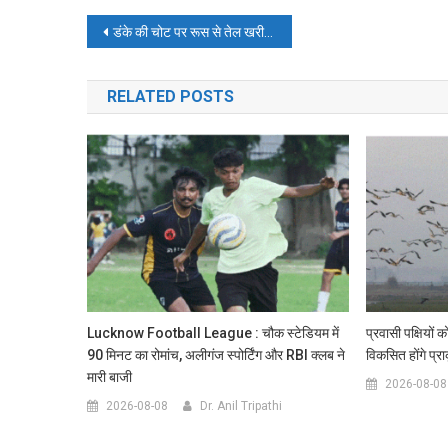
Post
डंके की चोट पर रूस से तेल खरीदेगा भारत! नहीं चलेगी अमेरिका की दादागिरी, सरकार का क्लियर मैसेज
navigation
RELATED POSTS
Lucknow Football League : चौक स्टेडियम में
प्रवासी पक्षियों
90 मिनट का रोमांच, अलीगंज स्पोर्टिंग और RBI क्लब ने
विकसित होंगे प्र
मारी बाजी
2026-08-08
2026-08-08
Dr. Anil Tripathi