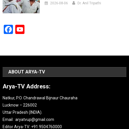
2026-08-06
Dr. Anil Tripathi
Facebook
YouTube
Channel
ABOUT ARYA-TV
Arya-TV Address:
Natkur, P.O. Chandrawal Bijnaur Chauraha
Lucknow – 226002
Uttar Pradesh (INDIA).
Email : aryatvup@gmail.com
Editor Arya-TV: +91 9504760000