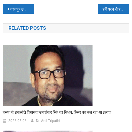
Post
कानपुर उद्योग व्यापार मंडल टूट के कगार पर:विनोद गुप्ता ने व्यापार मंडल से दिया इस्तीफा
हमें धरने से हटाने के लिए घरवालों को भेजी जा रही धमकी:सम्राट
navigation
RELATED POSTS
बसपा के इकलौते विधायक उमाशंकर सिंह का निधन, कैंसर का चल रहा था इलाज
2026-08-06
Dr. Anil Tripathi