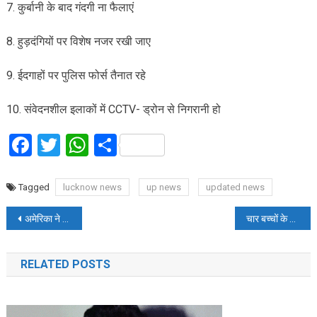
7. कुर्बानी के बाद गंदगी ना फैलाएं
8. हुड़दंगियों पर विशेष नजर रखी जाए
9. ईदगाहों पर पुलिस फोर्स तैनात रहे
10. संवेदनशील इलाकों में CCTV- ड्रोन से निगरानी हो
Facebook
Twitter
WhatsApp
Share
Tagged
lucknow news
up news
updated news
Post
अमेरिका ने फिर कर दिया ईरान पर हमला, मिसाइल लॉन्च साइट को भी बनाया निशाना
चार बच्चों के साथ कुएं में कूदा शख्स, 5 लोगों के शव बरामद; पत्नी के मायके जाने से था परेशान
navigation
RELATED POSTS