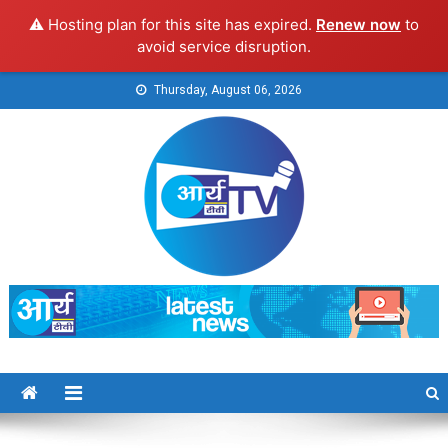
⚠️ Hosting plan for this site has expired.
Renew now
to
avoid service disruption.
Skip
Thursday, August 06, 2026
to
content
Arya TV