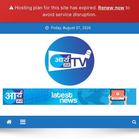
⚠️ Hosting plan for this site has expired.
Renew now
to
avoid service disruption.
Skip
Friday, August 07, 2026
to
content
Arya TV