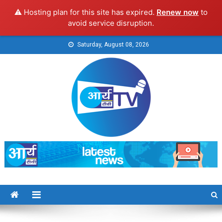
⚠️ Hosting plan for this site has expired.
Renew now
to
avoid service disruption.
Skip
Saturday, August 08, 2026
to
content
Arya TV