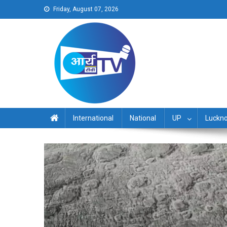
Skip
Friday, August 07, 2026
to
content
Arya TV
International
National
UP
Luckn