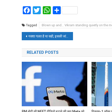
Facebook
Twitter
WhatsApp
Share
Tagged
Blown up and… Vikram standing quietly on the m
Post
नक्शा गलत है या सही, इसकी जांच कैसे करेगा GDA? गायब है कॉलोनी के लेआउट का ओरिजनल डॉक्यूमेंट
navigation
RELATED POSTS
PM मोदी की NEET वीडियो हटाने की क्या Meta को
विक्रम-1 लॉन्च क