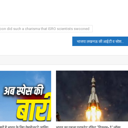
oon did such a charisma that ISRO scientists swooned
भाजपा लखनऊ की आईटी व सोशल मीडिया कार्यशाला में कार्यकर्ताओं ने किया “शंखनाद अभियान” का उद्घोष
्यों है भारत के लिए गेमचेंजर? जानिए
भारत का पहला प्राइवेट रॉकेट ‘विक्रम-1’ लॉन्च,