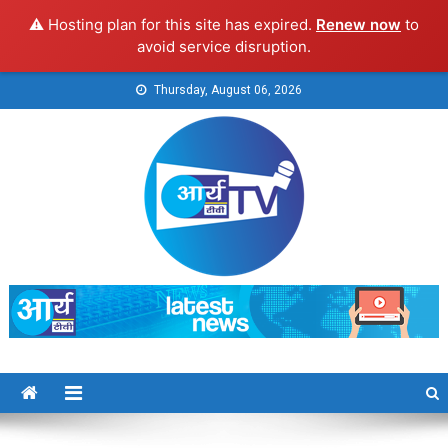
⚠️ Hosting plan for this site has expired.
Renew now
to
avoid service disruption.
Skip
Thursday, August 06, 2026
to
content
Arya TV