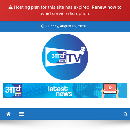
⚠️ Hosting plan for this site has expired.
Renew now
to
avoid service disruption.
Skip
Sunday, August 09, 2026
to
content
Arya TV