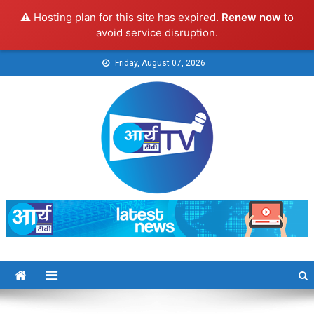
⚠️ Hosting plan for this site has expired.
Renew now
to
avoid service disruption.
Skip
Friday, August 07, 2026
to
content
Arya TV