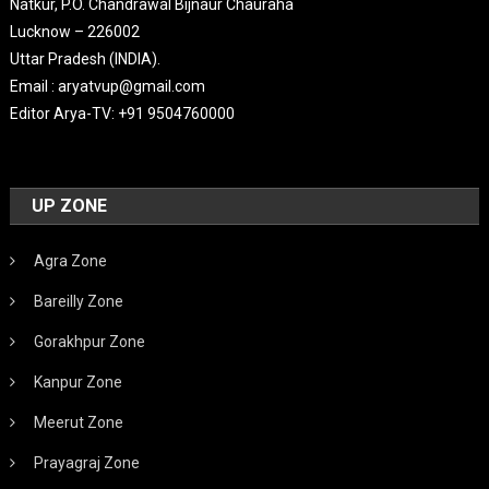
Natkur, P.O. Chandrawal Bijnaur Chauraha
Lucknow – 226002
Uttar Pradesh (INDIA).
Email : aryatvup@gmail.com
Editor Arya-TV: +91 9504760000
UP ZONE
Agra Zone
Bareilly Zone
Gorakhpur Zone
Kanpur Zone
Meerut Zone
Prayagraj Zone