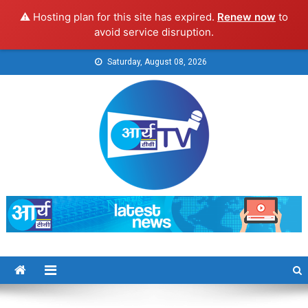
⚠️ Hosting plan for this site has expired.
Renew now
to
avoid service disruption.
Skip
Saturday, August 08, 2026
to
content
Arya TV