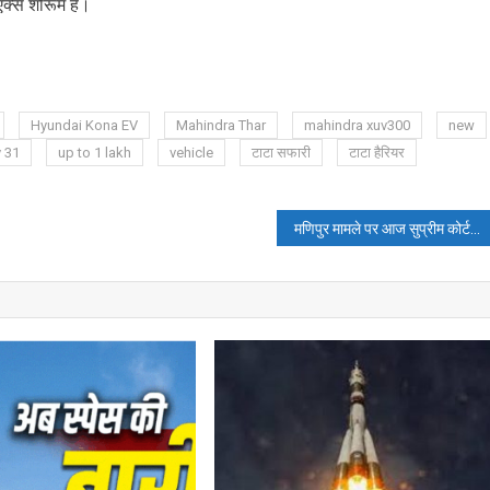
क्स शोरूम है।
Hyundai Kona EV
Mahindra Thar
mahindra xuv300
new
y 31
up to 1 lakh
vehicle
टाटा सफारी
टाटा हैरियर
मणिपुर मामले पर आज सुप्रीम कोर्ट में होगी सुनवाई