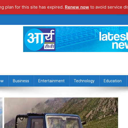
ng plan for this site has expired.
Renew now
to avoid service di
ow
Business
Entertainment
Technology
Education