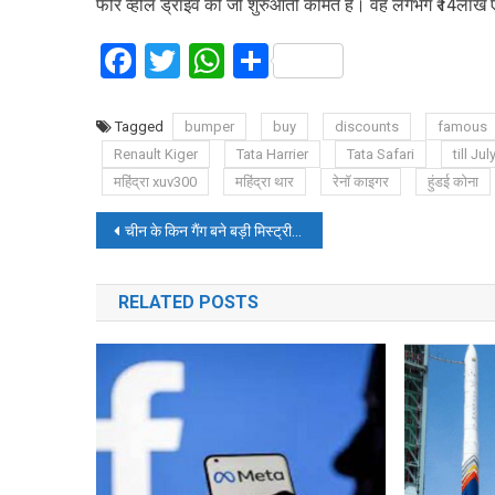
फोर व्हील ड्राइव की जो शुरुआती कीमत है। वह लगभग ₹14लाख ए
Facebook
Twitter
WhatsApp
Share
Tagged
bumper
buy
discounts
famous
Renault Kiger
Tata Harrier
Tata Safari
till Jul
महिंद्रा xuv300
महिंद्रा थार
रेनॉ काइगर
हुंडई कोना
Post
चीन के किन गैंग बने बड़ी मिस्ट्री, किन गैंग के गायब होने ने कैसे बिगाड़ दिया पूरा खेल
navigation
RELATED POSTS