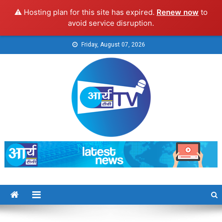
⚠️ Hosting plan for this site has expired.
Renew now
to
avoid service disruption.
Skip
Friday, August 07, 2026
to
content
Arya TV