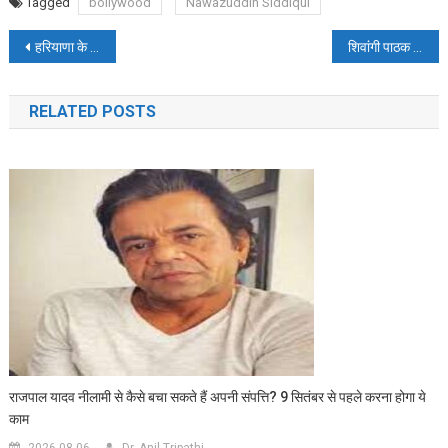
Tagged
bollywood
Nawazuddin Siddiqui
Post
हरियाणा के झज्जर और जम्मू-कश्मीर में भूकंप के तेज झटके
शिवांगी पाठक ने माउंट एवरेस्ट को फतेह कर इतिहास रचा
navigation
RELATED POSTS
राजपाल यादव नीलामी से कैसे बचा सकते हैं अपनी संपत्ति? 9 सितंबर से पहले करना होगा ये
काम