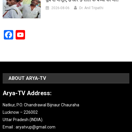
2026-08-06
Dr. Anil Tripathi
Facebook
YouTube
Channel
ABOUT ARYA-TV
Arya-TV Address:
Natkur, P.O. Chandrawal Bijnaur Chauraha
Lucknow – 226002
Uttar Pradesh (INDIA).
Email : aryatvup@gmail.com