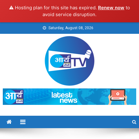
⚠️ Hosting plan for this site has expired.
Renew now
to
avoid service disruption.
Skip
Saturday, August 08, 2026
to
content
Arya TV