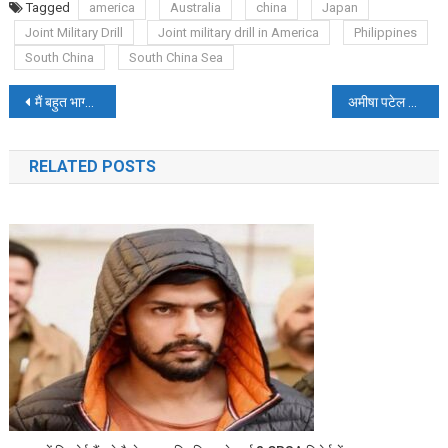
Tagged
america
Australia
china
Japan
Joint Military Drill
Joint military drill in America
Philippines
South China
South China Sea
Post
मैं बहुत भाग्यशाली हूं, मुझे अयोध्या आने का मौका मिला..सुपरस्टार रजनीकांत
अमीषा पटेल फिल्म गदर 2 के कारण सुर्खियों में छाई
navigation
RELATED POSTS