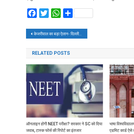
Facebook
Twitter
WhatsApp
Share
Post
केजरीवाल का बड़ा ऐलान- दिल्ली में अब मुफ्त होगा सीवर कनेक्शन
navigation
RELATED POSTS
ऑनलाइन होगी NEET परीक्षा? सरकार ने SC को दिया
भाषा विश्वविद्या
जवाब, टास्क फोर्स की रिपोर्ट का इंतजार
एडमिट कार्ड ऐसे