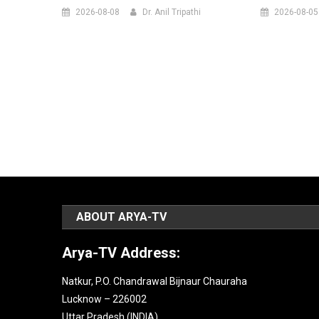
2026-08-08
Dr. Anil Tripathi
2026-08-05
ABOUT ARYA-TV
Arya-TV Address:
Natkur, P.O. Chandrawal Bijnaur Chauraha
Lucknow – 226002
Uttar Pradesh (INDIA).