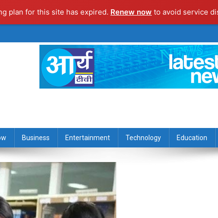
ng plan for this site has expired.
Renew now
to avoid service di
ow
Business
Entertainment
Technology
Education