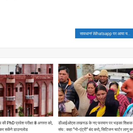
सावधान! Whatsapp पर आया यह वीडियो हैक कर रहा है आपकी निजी जानकारी
लय की PhD प्रवेश परीक्षा 8 अगस्त को,
डीआईओएस लखनऊ के नए फरमान पर भड़का शिक्षक
 कर सकेंगे डाउनलोड
संघ : कहा ”नो-एंट्री” बंद करो, सिटिजन चार्टर लागू क