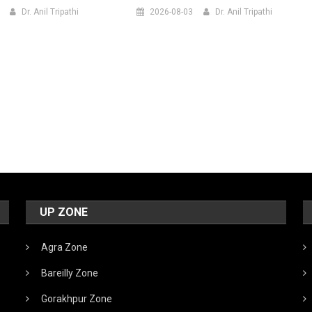
Dr. Anil Tripathi
2026-08-03
Dr. Anil Tripathi
UP ZONE
Agra Zone
Bareilly Zone
Gorakhpur Zone