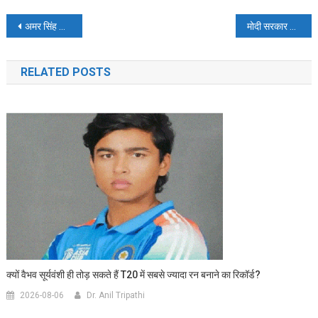
Post
अमर सिंह बोले- जया अपने पति से कहें ‘जुम्मा चुम्मा दे दे’ न करें…
मोदी सरकार ने इन बड़े फैसलों पर लगाई मुहर
navigation
RELATED POSTS
क्यों वैभव सूर्यवंशी ही तोड़ सकते हैं T20 में सबसे ज्यादा रन बनाने का रिकॉर्ड?
2026-08-06
Dr. Anil Tripathi