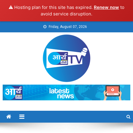
⚠️ Hosting plan for this site has expired.
Renew now
to
avoid service disruption.
Skip
Friday, August 07, 2026
to
content
Arya TV