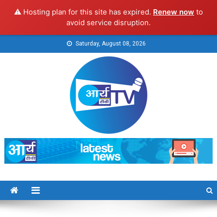
⚠️ Hosting plan for this site has expired.
Renew now
to
avoid service disruption.
Skip
Saturday, August 08, 2026
to
content
Arya TV