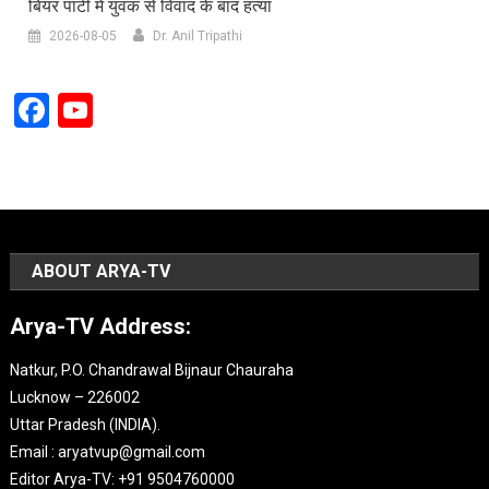
बियर पार्टी में युवक से विवाद के बाद हत्या
2026-08-05
Dr. Anil Tripathi
Facebook
YouTube
Channel
ABOUT ARYA-TV
Arya-TV Address:
Natkur, P.O. Chandrawal Bijnaur Chauraha
Lucknow – 226002
Uttar Pradesh (INDIA).
Email : aryatvup@gmail.com
Editor Arya-TV: +91 9504760000