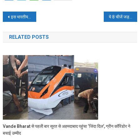
Post
इस भारतीय जोड़ी से सबसे ज्यादा डरती है बांग्लादेश टीम
ये 8 चीजें जड़ से खत्म करेंगी डेंगू का कहर
navigation
RELATED POSTS
Vande Bharat से पहली बार सूरत से अहमदाबाद पहुंचा ‘जिंदा दिल’, ग्रीन कॉरिडोर ने
बचाई उम्मीद