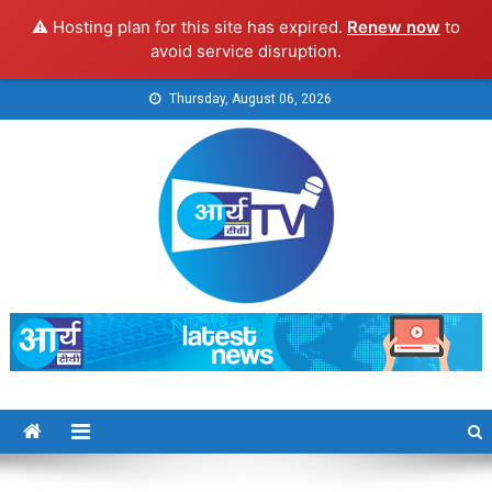
⚠️ Hosting plan for this site has expired.
Renew now
to
avoid service disruption.
Skip
Thursday, August 06, 2026
to
content
Arya TV