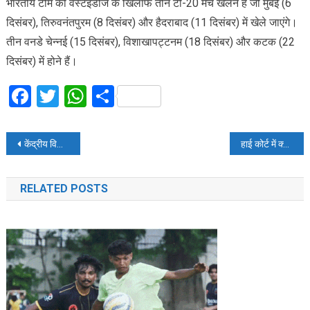
भारतीय टीम को वेस्टइंडीज के खिलाफ तीन टी-20 मैच खेलने हैं जो मुंबई (6
दिसंबर), तिरुवनंतपुरम (8 दिसंबर) और हैदराबाद (11 दिसंबर) में खेले जाएंगे।
तीन वनडे चेन्नई (15 दिसंबर), विशाखापट्टनम (18 दिसंबर) और कटक (22
दिसंबर) में होने हैं।
Facebook
Twitter
WhatsApp
Share
Post
केंद्रीय विभागों में खाली पड़े सात लाख पद, शुरू कर दे तैयारियां
हाई कोर्ट में क्लर्क समेत कई पदों पर आज है आवेदन का अंतिम माैका
navigation
RELATED POSTS