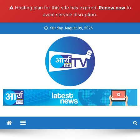
⚠️ Hosting plan for this site has expired.
Renew now
to
avoid service disruption.
Skip
Sunday, August 09, 2026
to
content
Arya TV