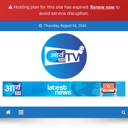
⚠️ Hosting plan for this site has expired.
Renew now
to
avoid service disruption.
Skip
Thursday, August 06, 2026
to
content
Arya TV