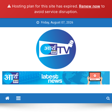
⚠️ Hosting plan for this site has expired.
Renew now
to
avoid service disruption.
Skip
Friday, August 07, 2026
to
content
Arya TV