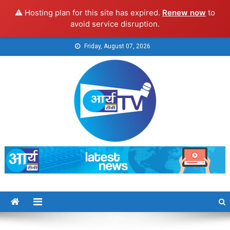
⚠️ Hosting plan for this site has expired.
Renew now
to
avoid service disruption.
Skip
Friday, August 07, 2026
to
content
Arya TV