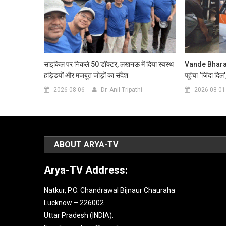
साइकिल पर निकले 50 डॉक्टर, लखनऊ में दिया स्वस्थ
Vande Bharat स
हड्डियों और मजबूत जोड़ों का संदेश
पहुंचा ‘जिंदा दिल
2026-08-06
Dr. Anil Tripathi
2026-08-01
ABOUT ARYA-TV
Arya-TV Address:
Natkur, P.O. Chandrawal Bijnaur Chauraha
Lucknow – 226002
Uttar Pradesh (INDIA).