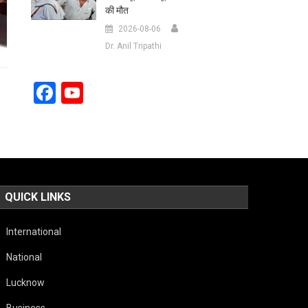
की मौत
2026-08-06
Dr. Anil Tripathi
Facebook
YouTube
Channel
QUICK LINKS
International
National
Lucknow
Business