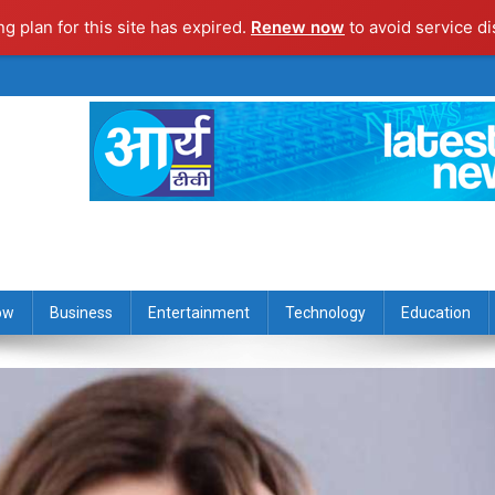
ng plan for this site has expired.
Renew now
to avoid service di
ow
Business
Entertainment
Technology
Education