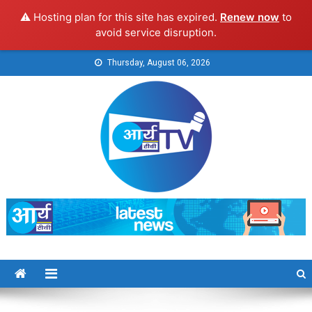
⚠️ Hosting plan for this site has expired.
Renew now
to
avoid service disruption.
Skip
Thursday, August 06, 2026
to
content
Arya TV