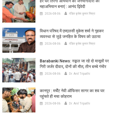
हर घर तिरंगा अभियान को जनभागीदारी का
महाअभियान बनाएं : आनंद द्विवेदी
2026-08-06
पंडित बृजेश कुमार मिश्रा
विधान परिषद में एमएलसी मुकेश शर्मा ने गृहकर
व्यवस्था से जुड़े जनहित के विषय को उठाया
2026-08-06
पंडित बृजेश कुमार मिश्रा
Barabanki News: स्कूल जा रहे दो मासूमों पर
गिरी जर्जर दीवार, दोनों की मौत; तीन बच्चे गंभीर
2026-08-06
Dr. Anil Tripathi
कानपुर : मर्चेंट नेवी ऑफिसर सागर का शव घर
पहुंचते ही मचा कोहराम
2026-08-06
Dr. Anil Tripathi