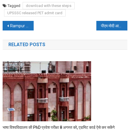
Tagged
download with these steps
UPSSSC released PET admit card
Post
Rampur जेल में कैदी नंबर-338 बने आजम खान, सामान्य कैदियों की तरह परिवार का गुजरा पहला दिन
पीएम मोदी आज दिखाएंगे नमो भारत ट्रेन को हरी झंडी, ऑनलाइन टिकट खरीदकर करेंगे यात्रा
navigation
RELATED POSTS
भाषा विश्वविद्यालय की PhD प्रवेश परीक्षा 8 अगस्त को, एडमिट कार्ड ऐसे कर सकेंगे