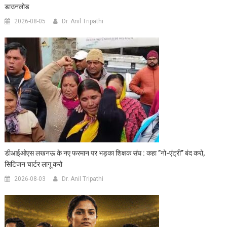
डाउनलोड
2026-08-05
Dr. Anil Tripathi
डीआईओएस लखनऊ के नए फरमान पर भड़का शिक्षक संघ : कहा ”नो-एंट्री” बंद करो,
सिटिजन चार्टर लागू करो
2026-08-03
Dr. Anil Tripathi