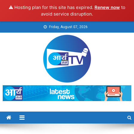
⚠️ Hosting plan for this site has expired.
Renew now
to
avoid service disruption.
Skip
Friday, August 07, 2026
to
content
Arya TV