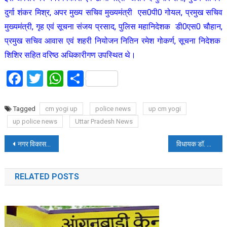
दुर्गा शंकर मिश्र, अपर मुख्य सचिव मुख्यमंत्री एस0पी0 गोयल, प्रमुख सचिव
मुख्यमंत्री, गृह एवं सूचना संजय प्रसाद, पुलिस महानिदेशक डी0एस0 चौहान,
प्रमुख सचिव आवास एवं शहरी नियोजन नितिन रमेश गोकर्ण, सूचना निदेशक
शिशिर सहित वरिष्ठ अधिकारीगण उपस्थित थे।
Facebook
Twitter
WhatsApp
Share
Tagged
cm yogi up
police news
up cm yogi
up police news
Uttar Pradesh News
Post
नगर विकास एवं ऊर्जा मंत्री ए.के.शर्मा ने छठ पूजा पर प्रदेशवासियों को बधाई दी
विधायक डॉ. राजेश्वर सिंह ने थामा बल्ला, सीआईएससीई नेशनल क्रिकेट टूर्नामेंट का किया शुभारंभ
navigation
RELATED POSTS