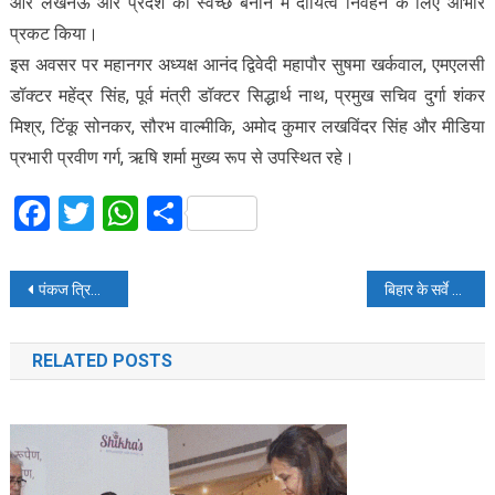
और लखनऊ और प्रदेश को स्वच्छ बनाने मे दायित्व निर्वहन के लिए आभार
प्रकट किया।
इस अवसर पर महानगर अध्यक्ष आनंद द्विवेदी महापौर सुषमा खर्कवाल, एमएलसी
डॉक्टर महेंद्र सिंह, पूर्व मंत्री डॉक्टर सिद्धार्थ नाथ, प्रमुख सचिव दुर्गा शंकर
मिश्र, टिंकू सोनकर, सौरभ वाल्मीकि, अमोद कुमार लखविंदर सिंह और मीडिया
प्रभारी प्रवीण गर्ग, ऋषि शर्मा मुख्य रूप से उपस्थित रहे।
Facebook
Twitter
WhatsApp
Share
Post
पंकज त्रिपाठी बोले- मैं थक कर चूर हो गया हूं, कोई 340 दिन एक्टिंग नहीं कर सकता और मैं वही कर रहा था
बिहार के सर्वे से बीजेपी की बढ़ेंगी धड़कनें? ‘कमल’ के सामने ‘V. B.’ चुनौती, महागठबंधन की राह भी आसान नहीं
navigation
RELATED POSTS