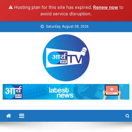
⚠️ Hosting plan for this site has expired.
Renew now
to
avoid service disruption.
Skip
Saturday, August 08, 2026
to
content
Arya TV