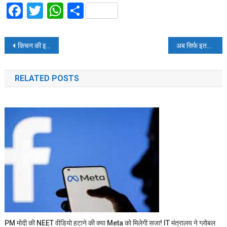
Facebook
Twitter
WhatsApp
Share
Post
किचन की इन चीजों से चुटकियों में पाएं डैंड्रफ से छुटकारा
अब सिर्फ इतने रुपये में नंबर मोबाइल को करें पोर्ट
navigation
RELATED POSTS
PM मोदी की NEET वीडियो हटाने की क्या Meta को मिलेगी सजा! IT मंत्रालय ने ग्लोबल