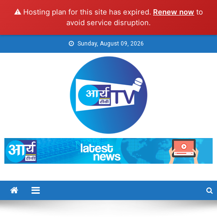
⚠️ Hosting plan for this site has expired.
Renew now
to
avoid service disruption.
Skip
Sunday, August 09, 2026
to
content
Arya TV