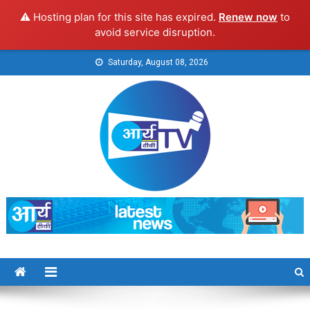
⚠️ Hosting plan for this site has expired.
Renew now
to
avoid service disruption.
Skip
Saturday, August 08, 2026
to
content
Arya TV