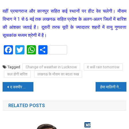
वहीं प्रयागराज और कानपुर सहित कई स्थानों पर हीट वेव चलेगी। मौसम
विभाग ने 1 से 6 मई तक लखनऊ सहित प्रदेश के अलग-अलग जिलों में बारिश
की आंशका जताई है। दूसरी तरफ यूपी के ज्यादातर शहरों में वायु गुणवत्ता
सूचकांक मध्यम श्रेणी में है।
Facebook
Twitter
WhatsApp
Share
Tagged
Change of weather in Lucknow
it will rain tomorrow
कल होगी बारिश
लखनऊ के मौसम का बदला रूख
Post
द कश्मीर फाइल्स:विवेक अग्निहोत्री ने फिल्म को काल्पनिक कहने के लिए विकिपीडिया को लगाई फटकार
हेमा मालिनी ने फोटो शेयर कर पति धर्मेंद्र को विश की एनिवर्सरी, बोलीं-मैं बहुत खुशनसीब हूं
navigation
RELATED POSTS