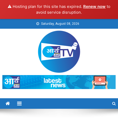
⚠️ Hosting plan for this site has expired.
Renew now
to
avoid service disruption.
Skip
Saturday, August 08, 2026
to
content
Arya TV