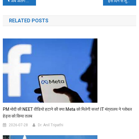
Post
अब अलग दिखेगा फेसबुक जाने क्यों ?
इस दिन से शुरू हो सकती हैं RRB NTPC की परीक्षा
navigation
RELATED POSTS
PM मोदी की NEET वीडियो हटाने की क्या Meta को मिलेगी सजा! IT मंत्रालय ने ग्लोबल
हेड्स को किया तलब
2026-07-28
Dr. Anil Tripathi