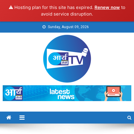
⚠️ Hosting plan for this site has expired.
Renew now
to
avoid service disruption.
Skip
Sunday, August 09, 2026
to
content
Arya TV