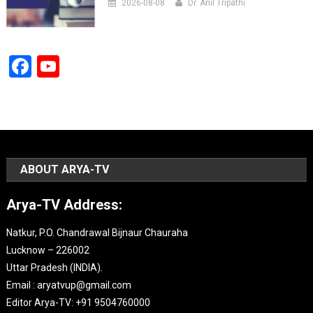
2026-08-08
Dr. Anil Tripathi
Facebook
YouTube
Channel
ABOUT ARYA-TV
Arya-TV Address:
Natkur, P.O. Chandrawal Bijnaur Chauraha
Lucknow – 226002
Uttar Pradesh (INDIA).
Email : aryatvup@gmail.com
Editor Arya-TV: +91 9504760000