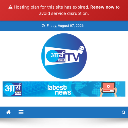
⚠️ Hosting plan for this site has expired.
Renew now
to
avoid service disruption.
Skip
Friday, August 07, 2026
to
content
Arya TV