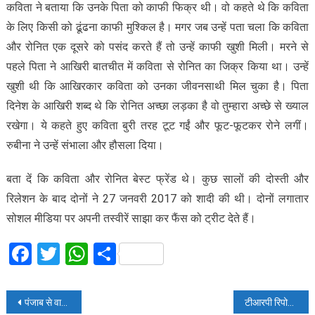
कविता ने बताया कि उनके पिता को काफी फिक्र थी। वो कहते थे कि कविता
के लिए किसी को ढूंढना काफी मुश्किल है। मगर जब उन्हें पता चला कि कविता
और रोनित एक दूसरे को पसंद करते हैं तो उन्हें काफी खुशी मिली। मरने से
पहले पिता ने आखिरी बातचीत में कविता से रोनित का जिक्र किया था। उन्हें
खुशी थी कि आखिरकार कविता को उनका जीवनसाथी मिल चुका है। पिता
दिनेश के आखिरी शब्द थे कि रोनित अच्छा लड़का है वो तुम्हारा अच्छे से ख्याल
रखेगा। ये कहते हुए कविता बुरी तरह टूट गईं और फूट-फूटकर रोने लगीं।
रुबीना ने उन्हें संभाला और हौसला दिया।
बता दें कि कविता और रोनित बेस्ट फ्रेंड थे। कुछ सालों की दोस्ती और
रिलेशन के बाद दोनों ने 27 जनवरी 2017 को शादी की थी। दोनों लगातार
सोशल मीडिया पर अपनी तस्वीरें साझा कर फैंस को ट्रीट देते हैं।
Facebook
Twitter
WhatsApp
Share
Post
पंजाब से वापस आकर कपिल शर्मा ने परिवार के साथ मनाई दिवाली
टीआरपी रिपोर्ट:फिर मारी रुपाली गांगूली के शो ‘अनुपमा’ ने बाजी