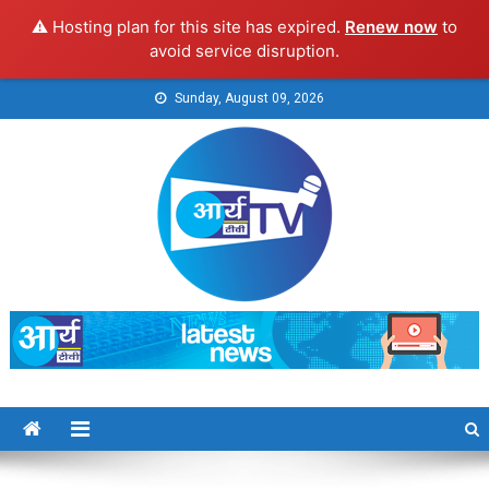
⚠️ Hosting plan for this site has expired.
Renew now
to
avoid service disruption.
Skip
Sunday, August 09, 2026
to
content
Arya TV