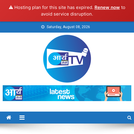
⚠️ Hosting plan for this site has expired.
Renew now
to
avoid service disruption.
Skip
Saturday, August 08, 2026
to
content
Arya TV