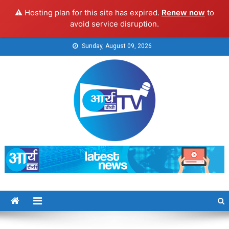
⚠️ Hosting plan for this site has expired.
Renew now
to
avoid service disruption.
Skip
Sunday, August 09, 2026
to
content
Arya TV