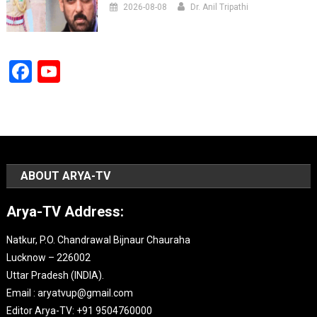
2026-08-08
Dr. Anil Tripathi
Facebook
YouTube
Channel
ABOUT ARYA-TV
Arya-TV Address:
Natkur, P.O. Chandrawal Bijnaur Chauraha
Lucknow – 226002
Uttar Pradesh (INDIA).
Email : aryatvup@gmail.com
Editor Arya-TV: +91 9504760000