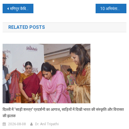
Post
मणिपुर कैबिनेट ने राज्यपाल से विस सत्र बुलाने की सिफारिश की
10 अभियंताओं की जांच टीम ने दो पुलों की गुणवत्ता पर लगाया प्रश्नचिन्ह: चलने पर लग रहे झटके
navigation
RELATED POSTS
दिल्ली में ‘साड़ी शस्त्र’ प्रदर्शनी का आगाज, साड़ियों में दिखी भारत की संस्कृति और विरासत
की झलक
2026-08-08
Dr. Anil Tripathi