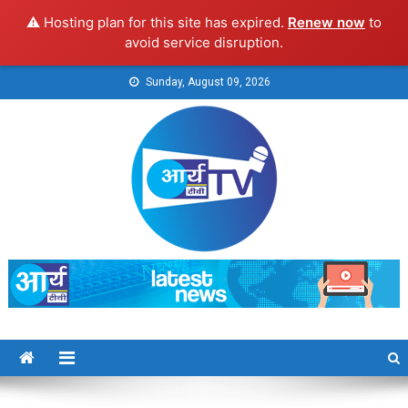
⚠️ Hosting plan for this site has expired.
Renew now
to
avoid service disruption.
Skip
Sunday, August 09, 2026
to
content
Arya TV