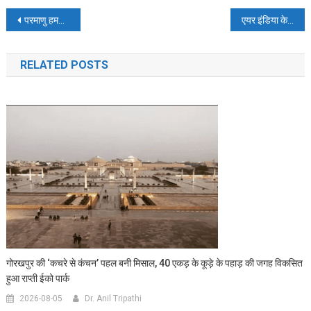
Post
परमाणु हमले की पॉलिसी को लेकर रक्षा मंत्री राजनाथ सिंह का बड़ा बयान
एयर इंडिया के विमान में लगी आग, दिल्ली एयरपोर्ट पर इमरजेंसी लैंडिंग, 171 यात्री थे सवार
navigation
RELATED POSTS
गोरखपुर की ‘कचरे से कंचन’ पहल बनी मिसाल, 40 एकड़ के कूड़े के पहाड़ की जगह विकसित
हुआ राप्ती ईको पार्क
2026-08-05
Dr. Anil Tripathi