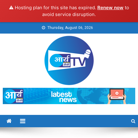
⚠️ Hosting plan for this site has expired.
Renew now
to
avoid service disruption.
Skip
Thursday, August 06, 2026
to
content
Arya TV